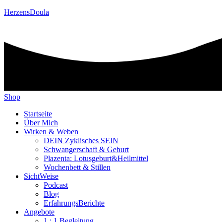
HerzensDoula
Shop
Startseite
Über Mich
Wirken & Weben
DEIN Zyklisches SEIN
Schwangerschaft & Geburt
Plazenta: Lotusgeburt&Heilmittel
Wochenbett & Stillen
SichtWeise
Podcast
Blog
ErfahrungsBerichte
Angebote
1 : 1 Begleitung