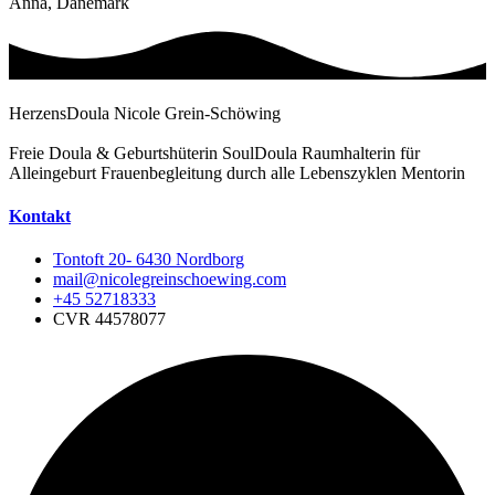
Anna, Dänemark
HerzensDoula Nicole Grein-Schöwing
Freie Doula & Geburtshüterin SoulDoula Raumhalterin für
Alleingeburt Frauenbegleitung durch alle Lebenszyklen Mentorin
Kontakt
Tontoft 20- 6430 Nordborg
mail@nicolegreinschoewing.com
+45 52718333
CVR 44578077