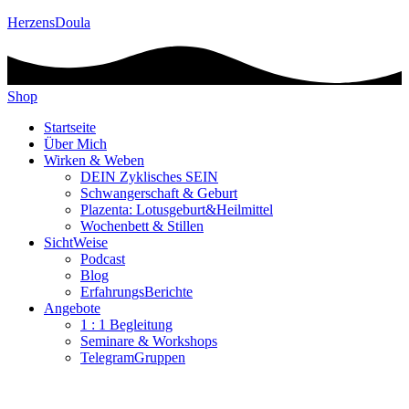
HerzensDoula
Shop
Startseite
Über Mich
Wirken & Weben
DEIN Zyklisches SEIN
Schwangerschaft & Geburt
Plazenta: Lotusgeburt&Heilmittel
Wochenbett & Stillen
SichtWeise
Podcast
Blog
ErfahrungsBerichte
Angebote
1 : 1 Begleitung
Seminare & Workshops
TelegramGruppen