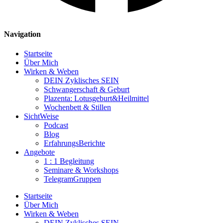
Navigation
Startseite
Über Mich
Wirken & Weben
DEIN Zyklisches SEIN
Schwangerschaft & Geburt
Plazenta: Lotusgeburt&Heilmittel
Wochenbett & Stillen
SichtWeise
Podcast
Blog
ErfahrungsBerichte
Angebote
1 : 1 Begleitung
Seminare & Workshops
TelegramGruppen
Startseite
Über Mich
Wirken & Weben
DEIN Zyklisches SEIN