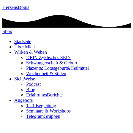
HerzensDoula
Shop
Startseite
Über Mich
Wirken & Weben
DEIN Zyklisches SEIN
Schwangerschaft & Geburt
Plazenta: Lotusgeburt&Heilmittel
Wochenbett & Stillen
SichtWeise
Podcast
Blog
ErfahrungsBerichte
Angebote
1 : 1 Begleitung
Seminare & Workshops
TelegramGruppen