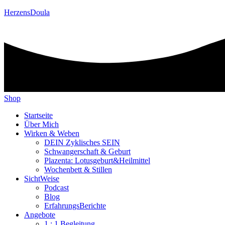
HerzensDoula
Shop
Startseite
Über Mich
Wirken & Weben
DEIN Zyklisches SEIN
Schwangerschaft & Geburt
Plazenta: Lotusgeburt&Heilmittel
Wochenbett & Stillen
SichtWeise
Podcast
Blog
ErfahrungsBerichte
Angebote
1 : 1 Begleitung