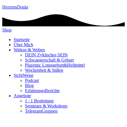
HerzensDoula
Shop
Startseite
Über Mich
Wirken & Weben
DEIN Zyklisches SEIN
Schwangerschaft & Geburt
Plazenta: Lotusgeburt&Heilmittel
Wochenbett & Stillen
SichtWeise
Podcast
Blog
ErfahrungsBerichte
Angebote
1 : 1 Begleitung
Seminare & Workshops
TelegramGruppen