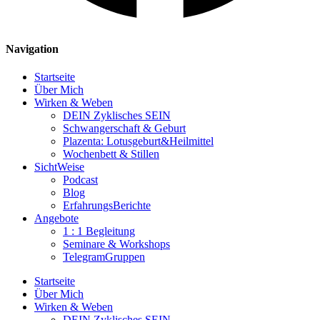
Navigation
Startseite
Über Mich
Wirken & Weben
DEIN Zyklisches SEIN
Schwangerschaft & Geburt
Plazenta: Lotusgeburt&Heilmittel
Wochenbett & Stillen
SichtWeise
Podcast
Blog
ErfahrungsBerichte
Angebote
1 : 1 Begleitung
Seminare & Workshops
TelegramGruppen
Startseite
Über Mich
Wirken & Weben
DEIN Zyklisches SEIN