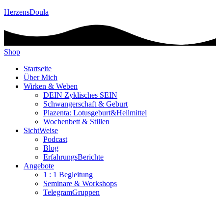
HerzensDoula
Shop
Startseite
Über Mich
Wirken & Weben
DEIN Zyklisches SEIN
Schwangerschaft & Geburt
Plazenta: Lotusgeburt&Heilmittel
Wochenbett & Stillen
SichtWeise
Podcast
Blog
ErfahrungsBerichte
Angebote
1 : 1 Begleitung
Seminare & Workshops
TelegramGruppen