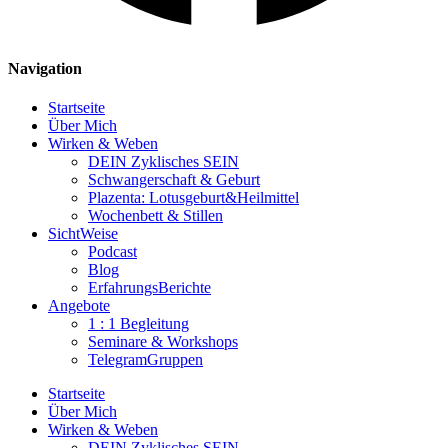
Navigation
Startseite
Über Mich
Wirken & Weben
DEIN Zyklisches SEIN
Schwangerschaft & Geburt
Plazenta: Lotusgeburt&Heilmittel
Wochenbett & Stillen
SichtWeise
Podcast
Blog
ErfahrungsBerichte
Angebote
1 : 1 Begleitung
Seminare & Workshops
TelegramGruppen
Startseite
Über Mich
Wirken & Weben
DEIN Zyklisches SEIN