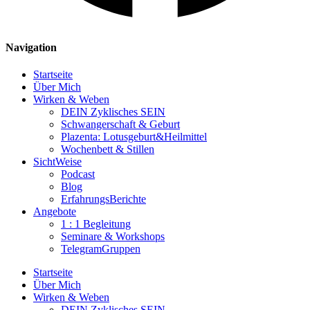
Navigation
Startseite
Über Mich
Wirken & Weben
DEIN Zyklisches SEIN
Schwangerschaft & Geburt
Plazenta: Lotusgeburt&Heilmittel
Wochenbett & Stillen
SichtWeise
Podcast
Blog
ErfahrungsBerichte
Angebote
1 : 1 Begleitung
Seminare & Workshops
TelegramGruppen
Startseite
Über Mich
Wirken & Weben
DEIN Zyklisches SEIN