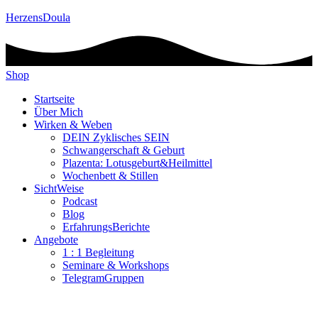
HerzensDoula
Shop
Startseite
Über Mich
Wirken & Weben
DEIN Zyklisches SEIN
Schwangerschaft & Geburt
Plazenta: Lotusgeburt&Heilmittel
Wochenbett & Stillen
SichtWeise
Podcast
Blog
ErfahrungsBerichte
Angebote
1 : 1 Begleitung
Seminare & Workshops
TelegramGruppen