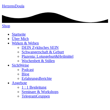
HerzensDoula
Shop
Startseite
Über Mich
Wirken & Weben
DEIN Zyklisches SEIN
Schwangerschaft & Geburt
Plazenta: Lotusgeburt&Heilmittel
Wochenbett & Stillen
SichtWeise
Podcast
Blog
ErfahrungsBerichte
Angebote
1 : 1 Begleitung
Seminare & Workshops
TelegramGruppen