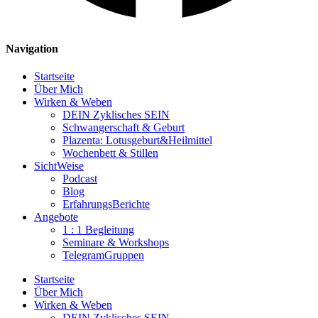
Navigation
Startseite
Über Mich
Wirken & Weben
DEIN Zyklisches SEIN
Schwangerschaft & Geburt
Plazenta: Lotusgeburt&Heilmittel
Wochenbett & Stillen
SichtWeise
Podcast
Blog
ErfahrungsBerichte
Angebote
1 : 1 Begleitung
Seminare & Workshops
TelegramGruppen
Startseite
Über Mich
Wirken & Weben
DEIN Zyklisches SEIN