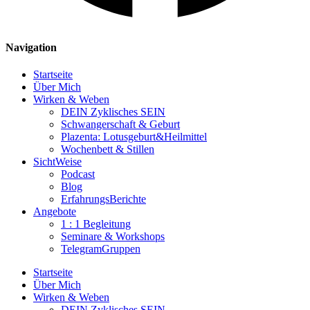
Navigation
Startseite
Über Mich
Wirken & Weben
DEIN Zyklisches SEIN
Schwangerschaft & Geburt
Plazenta: Lotusgeburt&Heilmittel
Wochenbett & Stillen
SichtWeise
Podcast
Blog
ErfahrungsBerichte
Angebote
1 : 1 Begleitung
Seminare & Workshops
TelegramGruppen
Startseite
Über Mich
Wirken & Weben
DEIN Zyklisches SEIN