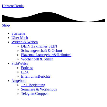
HerzensDoula
Shop
Startseite
Über Mich
Wirken & Weben
DEIN Zyklisches SEIN
Schwangerschaft & Geburt
Plazenta: Lotusgeburt&Heilmittel
Wochenbett & Stillen
SichtWeise
Podcast
Blog
ErfahrungsBerichte
Angebote
1 : 1 Begleitung
Seminare & Workshops
TelegramGruppen