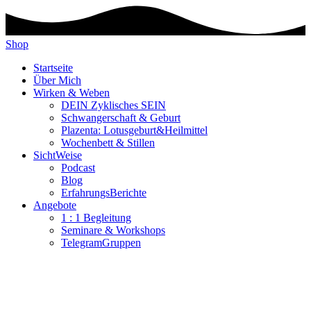
Shop
Startseite
Über Mich
Wirken & Weben
DEIN Zyklisches SEIN
Schwangerschaft & Geburt
Plazenta: Lotusgeburt&Heilmittel
Wochenbett & Stillen
SichtWeise
Podcast
Blog
ErfahrungsBerichte
Angebote
1 : 1 Begleitung
Seminare & Workshops
TelegramGruppen