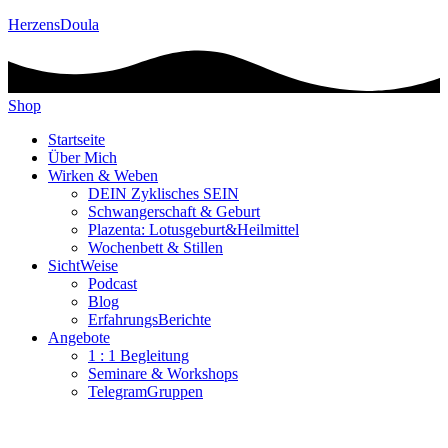
HerzensDoula
Shop
Startseite
Über Mich
Wirken & Weben
DEIN Zyklisches SEIN
Schwangerschaft & Geburt
Plazenta: Lotusgeburt&Heilmittel
Wochenbett & Stillen
SichtWeise
Podcast
Blog
ErfahrungsBerichte
Angebote
1 : 1 Begleitung
Seminare & Workshops
TelegramGruppen