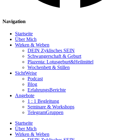
Navigation
Startseite
Über Mich
Wirken & Weben
DEIN Zyklisches SEIN
Schwangerschaft & Geburt
Plazenta: Lotusgeburt&Heilmittel
Wochenbett & Stillen
SichtWeise
Podcast
Blog
ErfahrungsBerichte
Angebote
1 : 1 Begleitung
Seminare & Workshops
TelegramGruppen
Startseite
Über Mich
Wirken & Weben
DEIN Zyklisches SEIN