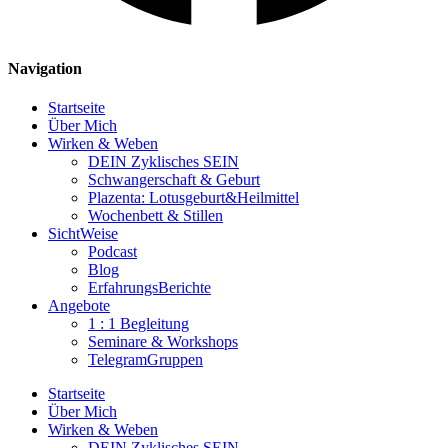
Navigation
Startseite
Über Mich
Wirken & Weben
DEIN Zyklisches SEIN
Schwangerschaft & Geburt
Plazenta: Lotusgeburt&Heilmittel
Wochenbett & Stillen
SichtWeise
Podcast
Blog
ErfahrungsBerichte
Angebote
1 : 1 Begleitung
Seminare & Workshops
TelegramGruppen
Startseite
Über Mich
Wirken & Weben
DEIN Zyklisches SEIN