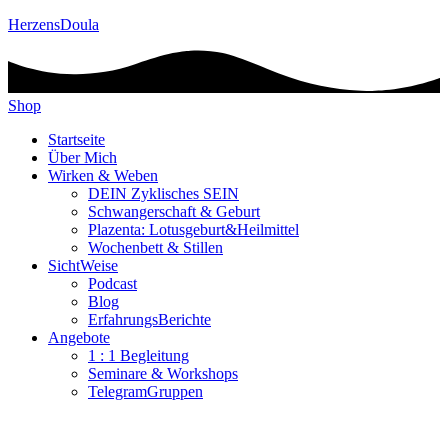
HerzensDoula
Shop
Startseite
Über Mich
Wirken & Weben
DEIN Zyklisches SEIN
Schwangerschaft & Geburt
Plazenta: Lotusgeburt&Heilmittel
Wochenbett & Stillen
SichtWeise
Podcast
Blog
ErfahrungsBerichte
Angebote
1 : 1 Begleitung
Seminare & Workshops
TelegramGruppen