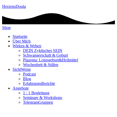
HerzensDoula
Shop
Startseite
Über Mich
Wirken & Weben
DEIN Zyklisches SEIN
Schwangerschaft & Geburt
Plazenta: Lotusgeburt&Heilmittel
Wochenbett & Stillen
SichtWeise
Podcast
Blog
ErfahrungsBerichte
Angebote
1 : 1 Begleitung
Seminare & Workshops
TelegramGruppen