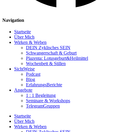
Navigation
Startseite
Über Mich
Wirken & Weben
DEIN Zyklisches SEIN
Schwangerschaft & Geburt
Plazenta: Lotusgeburt&Heilmittel
Wochenbett & Stillen
SichtWeise
Podcast
Blog
ErfahrungsBerichte
Angebote
1 : 1 Begleitung
Seminare & Workshops
TelegramGruppen
Startseite
Über Mich
Wirken & Weben
DEIN Zyklisches SEIN