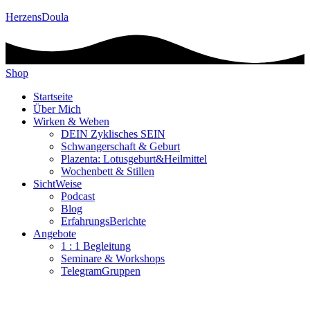
HerzensDoula
Shop
Startseite
Über Mich
Wirken & Weben
DEIN Zyklisches SEIN
Schwangerschaft & Geburt
Plazenta: Lotusgeburt&Heilmittel
Wochenbett & Stillen
SichtWeise
Podcast
Blog
ErfahrungsBerichte
Angebote
1 : 1 Begleitung
Seminare & Workshops
TelegramGruppen