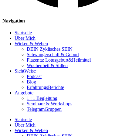
Navigation
Startseite
Über Mich
Wirken & Weben
DEIN Zyklisches SEIN
Schwangerschaft & Geburt
Plazenta: Lotusgeburt&Heilmittel
Wochenbett & Stillen
SichtWeise
Podcast
Blog
ErfahrungsBerichte
Angebote
1 : 1 Begleitung
Seminare & Workshops
TelegramGruppen
Startseite
Über Mich
Wirken & Weben
DEIN Zyklisches SEIN